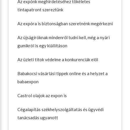
Az expónk meghirdetéséhez tökéletes
tintapatront szereztünk
Az expóra is biztonságban szeretnénk megérkezni
Az újságíróknak mindenről tudni kell, még a nyári
gumikról is egy kiállításon
Az üzleti titok védelme a konkurenciák elől
Babakocsi vásárlási tippek online és a helyzet a
babaexpon
Castrol olajok az expon is
Cégalapítás székhelyszolgáltatás és ügyvédi
tanácsadás ugyanott