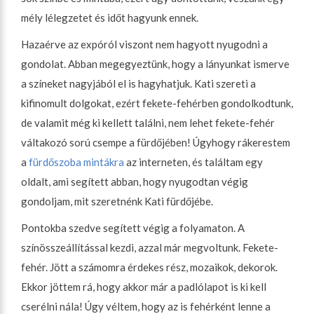
mély lélegzetet és időt hagyunk ennek.
Hazaérve az expóról viszont nem hagyott nyugodni a
gondolat. Abban megegyeztünk, hogy a lányunkat ismerve
a színeket nagyjából el is hagyhatjuk. Kati szereti a
kifinomult dolgokat, ezért fekete-fehérben gondolkodtunk,
de valamit még ki kellett találni, nem lehet fekete-fehér
váltakozó sorú csempe a fürdőjében! Úgyhogy rákerestem
a
fürdőszoba mintákra
az interneten, és találtam egy
oldalt, ami segített abban, hogy nyugodtan végig
gondoljam, mit szeretnénk Kati fürdőjébe.
Pontokba szedve segített végig a folyamaton. A
színösszeállítással kezdi, azzal már megvoltunk. Fekete-
fehér. Jött a számomra érdekes rész, mozaikok, dekorok.
Ekkor jöttem rá, hogy akkor már a padlólapot is ki kell
cserélni nála! Úgy véltem, hogy az is fehérként lenne a