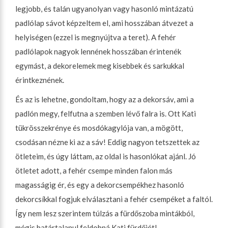
legjobb, és talán ugyanolyan vagy hasonló mintázatú
padlólap sávot képzeltem el, ami hosszában átvezet a
helyiségen (ezzel is megnyújtva a teret). A fehér
padlólapok nagyok lennének hosszában érintenék
egymást, a dekorelemek meg kisebbek és sarkukkal
érintkeznének.
És az is lehetne, gondoltam, hogy az a dekorsáv, ami a
padlón megy, felfutna a szemben lévő falra is. Ott Kati
tükrösszekrénye és mosdókagylója van, a mögött,
csodásan nézne ki az a sáv! Eddig nagyon tetszettek az
ötleteim, és úgy láttam, az oldal is hasonlókat ajánl. Jó
ötletet adott, a fehér csempe minden falon más
magasságig ér, és egy a dekorcsempékhez hasonló
dekorcsíkkal fogjuk elválasztani a fehér csempéket a faltól.
Így nem lesz szerintem túlzás a fürdőszoba mintákból,
mégis határtalanul feldobná Kati fürdőjét!