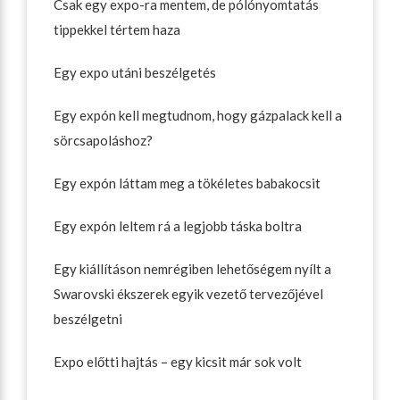
Csak egy expo-ra mentem, de pólónyomtatás
tippekkel tértem haza
Egy expo utáni beszélgetés
Egy expón kell megtudnom, hogy gázpalack kell a
sörcsapoláshoz?
Egy expón láttam meg a tökéletes babakocsit
Egy expón leltem rá a legjobb táska boltra
Egy kiállításon nemrégiben lehetőségem nyílt a
Swarovski ékszerek egyik vezető tervezőjével
beszélgetni
Expo előtti hajtás – egy kicsit már sok volt