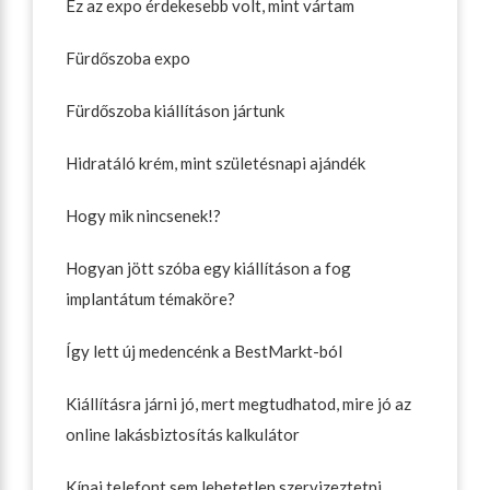
Ez az expo érdekesebb volt, mint vártam
Fürdőszoba expo
Fürdőszoba kiállításon jártunk
Hidratáló krém, mint születésnapi ajándék
Hogy mik nincsenek!?
Hogyan jött szóba egy kiállításon a fog
implantátum témaköre?
Így lett új medencénk a BestMarkt-ból
Kiállításra járni jó, mert megtudhatod, mire jó az
online lakásbiztosítás kalkulátor
Kínai telefont sem lehetetlen szervizeztetni