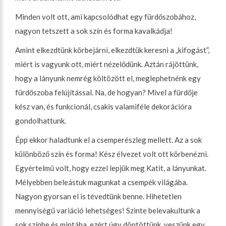
Minden volt ott, ami kapcsolódhat egy fürdőszobához,
nagyon tetszett a sok szín és forma kavalkádja!
Amint elkezdtünk körbejárni, elkezdtük keresni a „kifogást”,
miért is vagyunk ott, miért nézelődünk. Aztán rájöttünk,
hogy a lányunk nemrég költözött el, meglephetnénk egy
fürdőszoba felújítással. Na, de hogyan? Mivel a fürdője
kész van, és funkcionál, csakis valamiféle dekorációra
gondolhattunk.
Épp ekkor haladtunk el a csemperészleg mellett. Az a sok
különböző szín és forma! Kész élvezet volt ott körbenézni.
Egyértelmű volt, hogy ezzel lepjük meg Katit, a lányunkat.
Mélyebben beleástuk magunkat a csempék világába.
Nagyon gyorsan el is tévedtünk benne. Hihetetlen
mennyiségű variáció lehetséges! Szinte belevakultunk a
sok színbe és mintába, ezért úgy döntöttünk, veszünk egy