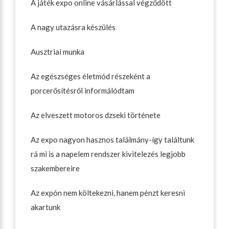
A játék expo online vásárlással végződött
A nagy utazásra készülés
Ausztriai munka
Az egészséges életmód részeként a
porcerősítésről informálódtam
Az elveszett motoros dzseki története
Az expo nagyon hasznos találmány-így találtunk
rá mi is a napelem rendszer kivitelezés legjobb
szakembereire
Az expón nem költekezni, hanem pénzt keresni
akartunk