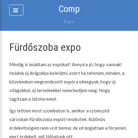
Skip
Comp
to
content
Expo
Fürdőszoba expo
Mindig is imádtam az expókat! Annyira jó, hogy vannak!
Imádok új dolgokba belelátni, ezért ha tehetem, minden, a
közelemben megrendezett expóra elmegyek, hogy új
világokkal, új termékekkel ismerkedjem meg. Hogy
tágítsam a látóteremet.
Így tettem most szombaton is, amikor a szomszéd
városban fürdőszoba expót rendeztek. Különös
érdekeltségem nem volt benne, de elrángattam a férjemet,
mert érdekelt, mit láthatunk ott.