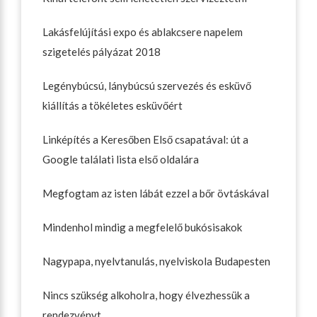
Lakásfelújítási expo és ablakcsere napelem
szigetelés pályázat 2018
Legénybúcsú, lánybúcsú szervezés és esküvő
kiállítás a tökéletes esküvőért
Linképítés a Keresőben Első csapatával: út a
Google találati lista első oldalára
Megfogtam az isten lábát ezzel a bőr övtáskával
Mindenhol mindig a megfelelő bukósisakok
Nagypapa, nyelvtanulás, nyelviskola Budapesten
Nincs szükség alkoholra, hogy élvezhessük a
rendezvényt